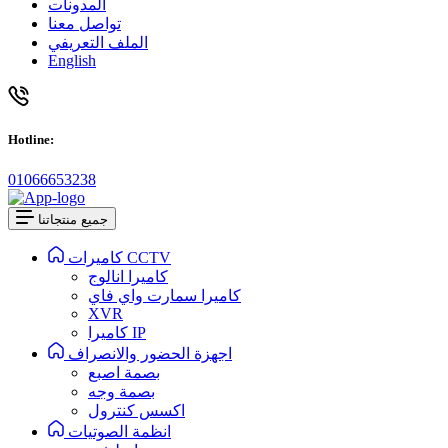
المدونات
تواصل معنا
الملف التعريفي
English
Hotline:
01066653238
جميع منتجاتنا
كاميرات CCTV
كاميرا انالوج
كاميرا سمارت واي فاي
XVR
كاميرا IP
اجهزة الحضور والانصراف
بصمة اصبع
بصمة وجه
اكسس كنترول
انظمة الصوتيات