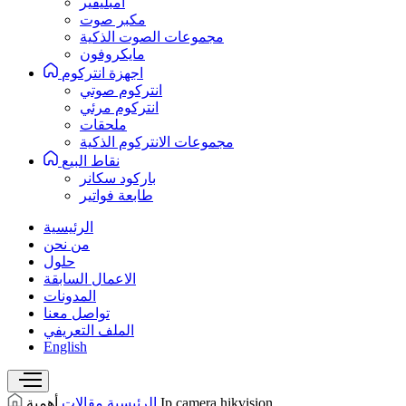
امبليفير
مكبر صوت
مجموعات الصوت الذكية
مايكروفون
اجهزة انتركوم
انتركوم صوتي
انتركوم مرئي
ملحقات
مجموعات الانتركوم الذكية
نقاط البيع
باركود سكانر
طابعة فواتير
الرئيسية
من نحن
حلول
الاعمال السابقة
المدونات
تواصل معنا
الملف التعريفي
English
أهمية Ip camera hikvision
الرئيسية
مقالات