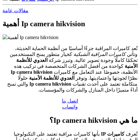
مقالات عامة
أهمية Ip camera hikvision
تُعد كاميرات المراقبة جزءًا أساسيًا من أنظمة الحماية الحديثة،
وتأتي
كاميرات المراقبة الشبكية
كخيار متطور يمنح المستخدمين
تحكمًا كاملًا وجودة تصوير عالية. وتبرز شركة
العدوي للأنظمة
الأمنية
كواحدة من أفضل الشركات المتخصصة في تركيب هذه
الأنظمة، خصوصًا عند التعامل مع كاميرات
Ip camera hikvision
نظرًا لجودتها واعتماديتها. وتوفر
العدوي للأنظمة الأمنية
حلولًا
متكاملة تعتمد على أحدث تقنيات
Ip camera hikvision
والتي تمنح
أداءً متميزًا داخل المنازل والشركات والمؤسسات.
اتصل بنا
واتساب
ما هي Ip camera hikvision؟
تُعرف
كاميرات IP
بأنها كاميرات مراقبة تعتمد على التكنولوجيا
الرقمية لنقل الفيديو عبر الشبكات، سواء كانت شبكة داخلية أو