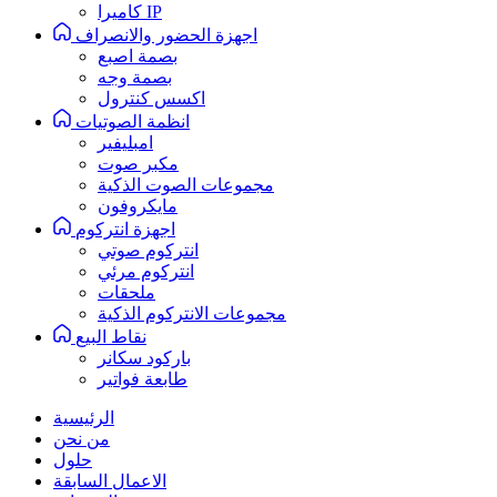
كاميرا IP
اجهزة الحضور والانصراف
بصمة اصبع
بصمة وجه
اكسس كنترول
انظمة الصوتيات
امبليفير
مكبر صوت
مجموعات الصوت الذكية
مايكروفون
اجهزة انتركوم
انتركوم صوتي
انتركوم مرئي
ملحقات
مجموعات الانتركوم الذكية
نقاط البيع
باركود سكانر
طابعة فواتير
الرئيسية
من نحن
حلول
الاعمال السابقة