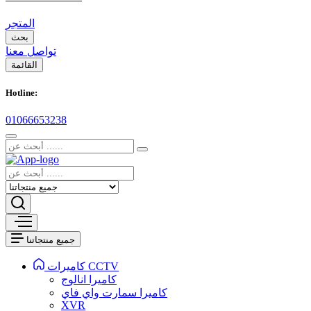
المتجر
بحث
تواصل معنا
القائمة
Hotline:
01066653238
جميع منتجاتنا
كاميرات CCTV
كاميرا انالوج
كاميرا سمارت واي فاي
XVR