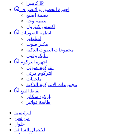
كاميرا IP
اجهزة الحضور والانصراف
بصمة اصبع
بصمة وجه
اكسس كنترول
انظمة الصوتيات
امبليفير
مكبر صوت
مجموعات الصوت الذكية
مايكروفون
اجهزة انتركوم
انتركوم صوتي
انتركوم مرئي
ملحقات
مجموعات الانتركوم الذكية
نقاط البيع
باركود سكانر
طابعة فواتير
الرئيسية
من نحن
حلول
الاعمال السابقة