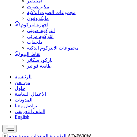
امبليفير
مكبر صوت
مجموعات الصوت الذكية
مايكروفون
اجهزة انتركوم
انتركوم صوتي
انتركوم مرئي
ملحقات
مجموعات الانتركوم الذكية
نقاط البيع
باركود سكانر
طابعة فواتير
الرئيسية
من نحن
حلول
الاعمال السابقة
المدونات
تواصل معنا
الملف التعريفي
English
AD-F600W
الرئيسية
المنتجات
بصمة وجه