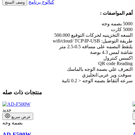
كتالوج
برنامج
وصف المنتج
أهم المواصفات :
5000 بصمه وجه
5000 كارت
السعه التخزينيه لحركات التوقيع 500.000
طريقة التوصيل: wifi/cloud/ TCP\IP-USB
يلتقط البصمه على مسافه 0.5-2.5 متر
شاشة لمس 4.3 بوصة
اكسس كنترول
QR code Reading
التعرف علي بصمة الوجه بالماسك
سوفت وير عربى/انجليزي
سرعه ألتقاط بصمه الوجه < 0.2 ثانية
منتجات ذات صله
د
جديد
عرض سريع
بصمة وجه
AD-F500W