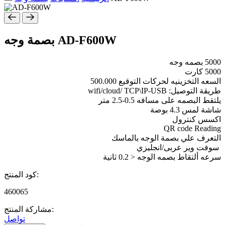
AD-F600W
بصمة وجه
5000 بصمه وجه
5000 كارت
السعه التخزينيه لحركات التوقيع 500.000
طريقة التوصيل: wifi/cloud/ TCP\IP-USB
يلتقط البصمه على مسافه 0.5-2.5 متر
شاشة لمس 4.3 بوصة
اكسس كنترول
QR code Reading
التعرف علي بصمة الوجه بالماسك
سوفت وير عربى/انجليزي
سرعه ألتقاط بصمه الوجه < 0.2 ثانية
كود المنتج:
460065
مشاركة المنتج:
تواصل