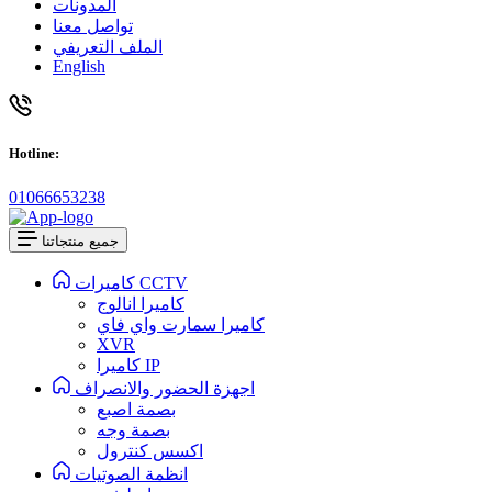
المدونات
تواصل معنا
الملف التعريفي
English
Hotline:
01066653238
جميع منتجاتنا
كاميرات CCTV
كاميرا انالوج
كاميرا سمارت واي فاي
XVR
كاميرا IP
اجهزة الحضور والانصراف
بصمة اصبع
بصمة وجه
اكسس كنترول
انظمة الصوتيات