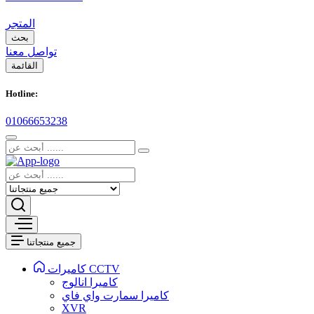
المتجر
بحث
تواصل معنا
القائمة
Hotline:
01066653238
جميع منتجاتنا
كاميرات CCTV
كاميرا انالوج
كاميرا سمارت واي فاي
XVR