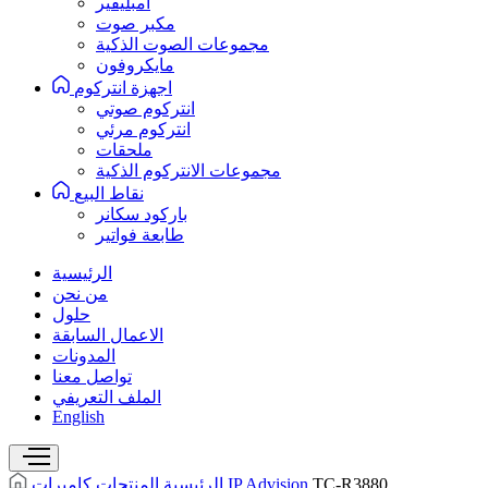
امبليفير
مكبر صوت
مجموعات الصوت الذكية
مايكروفون
اجهزة انتركوم
انتركوم صوتي
انتركوم مرئي
ملحقات
مجموعات الانتركوم الذكية
نقاط البيع
باركود سكانر
طابعة فواتير
الرئيسية
من نحن
حلول
الاعمال السابقة
المدونات
تواصل معنا
الملف التعريفي
English
TC-R3880
كاميرات IP Advision
الرئيسية
المنتجات