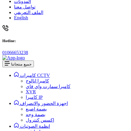
المدونات
تواصل معنا
الملف التعريفي
English
Hotline:
01066653238
جميع منتجاتنا
كاميرات CCTV
كاميرا انالوج
كاميرا سمارت واي فاي
XVR
كاميرا IP
اجهزة الحضور والانصراف
بصمة اصبع
بصمة وجه
اكسس كنترول
انظمة الصوتيات