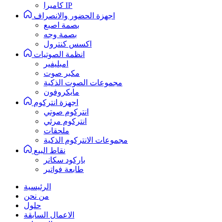
كاميرا IP
اجهزة الحضور والانصراف
بصمة اصبع
بصمة وجه
اكسس كنترول
انظمة الصوتيات
امبليفير
مكبر صوت
مجموعات الصوت الذكية
مايكروفون
اجهزة انتركوم
انتركوم صوتي
انتركوم مرئي
ملحقات
مجموعات الانتركوم الذكية
نقاط البيع
باركود سكانر
طابعة فواتير
الرئيسية
من نحن
حلول
الاعمال السابقة