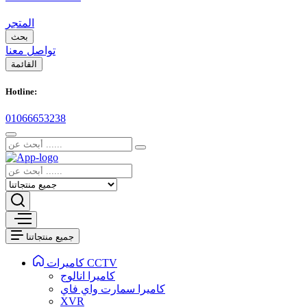
المتجر
بحث
تواصل معنا
القائمة
Hotline:
01066653238
جميع منتجاتنا
كاميرات CCTV
كاميرا انالوج
كاميرا سمارت واي فاي
XVR