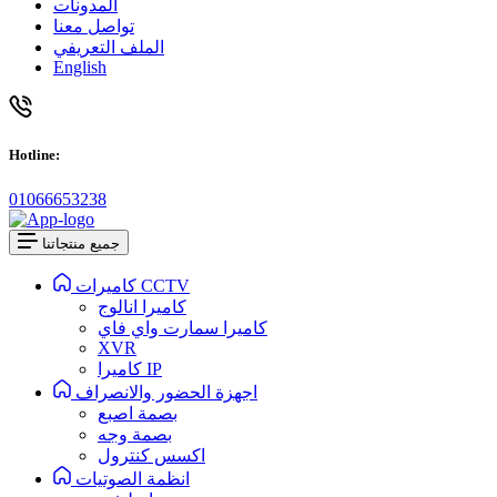
المدونات
تواصل معنا
الملف التعريفي
English
Hotline:
01066653238
جميع منتجاتنا
كاميرات CCTV
كاميرا انالوج
كاميرا سمارت واي فاي
XVR
كاميرا IP
اجهزة الحضور والانصراف
بصمة اصبع
بصمة وجه
اكسس كنترول
انظمة الصوتيات