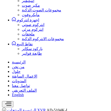
امبليفير
مكبر صوت
مجموعات الصوت الذكية
مايكروفون
اجهزة انتركوم
انتركوم صوتي
انتركوم مرئي
ملحقات
مجموعات الانتركوم الذكية
نقاط البيع
باركود سكانر
طابعة فواتير
الرئيسية
من نحن
حلول
الاعمال السابقة
المدونات
تواصل معنا
الملف التعريفي
English
AD-5104K-I
XVR
الرئيسية
المنتجات