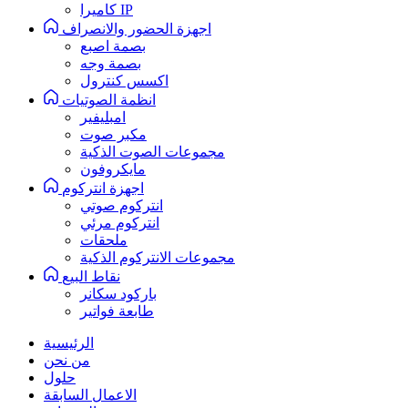
كاميرا IP
اجهزة الحضور والانصراف
بصمة اصبع
بصمة وجه
اكسس كنترول
انظمة الصوتيات
امبليفير
مكبر صوت
مجموعات الصوت الذكية
مايكروفون
اجهزة انتركوم
انتركوم صوتي
انتركوم مرئي
ملحقات
مجموعات الانتركوم الذكية
نقاط البيع
باركود سكانر
طابعة فواتير
الرئيسية
من نحن
حلول
الاعمال السابقة