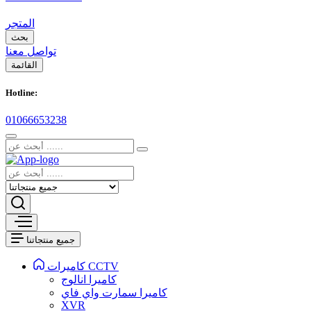
المتجر
بحث
تواصل معنا
القائمة
Hotline:
01066653238
جميع منتجاتنا
كاميرات CCTV
كاميرا انالوج
كاميرا سمارت واي فاي
XVR